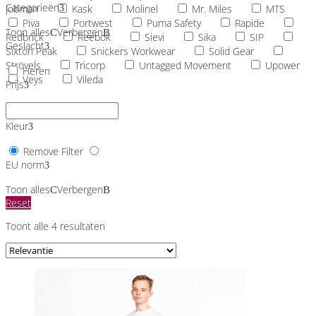
Categorieën
Jobman
Kask
Molinel
Mr. Miles
MTS
Piva
Portwest
Puma Safety
Rapide
Toon alles
Verbergen
Redbrick
Reebok
Sievi
Sika
SIP
Geslacht
Sixton Peak
Snickers Workwear
Solid Gear
Strövels
Tricorp
Untagged Movement
Upower
Heren
Veys
Vileda
Prijs
Kleur
Remove Filter
EU norm
Toon alles
Verbergen
Reset
Toont alle 4 resultaten