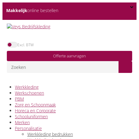
Makkelijk
online bestellen
Excl. BTW
Offerte aanvragen
Werkkleding
Werkschoenen
PBM
Zorg en Schoonmaak
Horeca en Corporate
Schooluniformen
Merken
Personalisatie
Werkkleding bedrukken