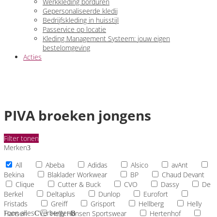
Werkkleding borduren
Gepersonaliseerde kledij
Bedrijfskleding in huisstijl
Passervice op locatie
Kleding Management Systeem: jouw eigen
bestelomgeving
Acties
PIVA broeken jongens
Filter tonen
Merken
All
Abeba
Adidas
Alsico
avAnt
Bekina
Blaklader Workwear
BP
Chaud Devant
Clique
Cutter & Buck
CVO
Dassy
De
Berkel
Deltaplus
Dunlop
Eurofort
Fristads
Greiff
Grisport
Hellberg
Helly
Toon alles
Verbergen
Hansen
Helly Hansen Sportswear
Hertenhof