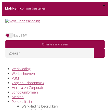
Makkelijk
online bestellen
Excl. BTW
Offerte aanvragen
Werkkleding
Werkschoenen
PBM
Zorg en Schoonmaak
Horeca en Corporate
Schooluniformen
Merken
Personalisatie
Werkkleding bedrukken