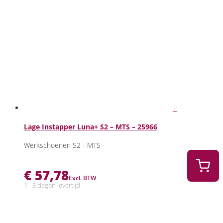
Lage Instapper Luna+ S2 – MTS – 25966
Werkschoenen S2 - MTS
€
57,78
Excl. BTW
1 - 3 dagen levertijd