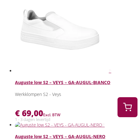
Auguste low S2 – VEYS – GA-AUGUL-BIANCO
Werkklompen S2 - Veys
€
69,00
Excl. BTW
1 - 3 dagen levertijd
Auguste low S2 – VEYS – GA-AUGUL-NERO