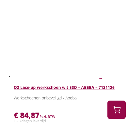
O2 Lace-up werkschoen wit ESD – ABEBA – 7131126
Werkschoenen onbeveiligd - Abeba
€
84,87
Excl. BTW
1 - 3 dagen levertijd