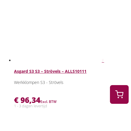
Asgard S3 S3 – Strövels – ALLS10111
Werkklompen S3 - Strövels
€
96,34
Excl. BTW
1 - 3 dagen levertijd