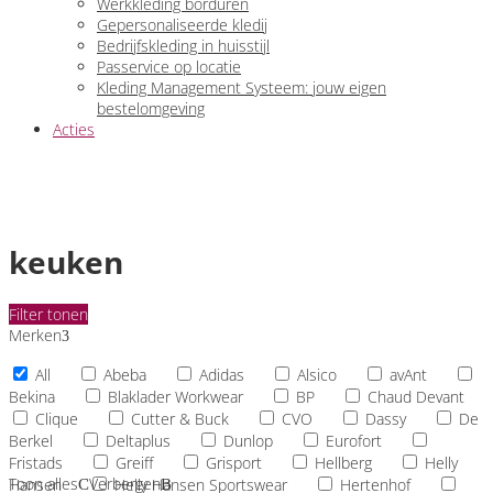
Werkkleding borduren
Gepersonaliseerde kledij
Bedrijfskleding in huisstijl
Passervice op locatie
Kleding Management Systeem: jouw eigen
bestelomgeving
Acties
keuken
Filter tonen
Merken
All
Abeba
Adidas
Alsico
avAnt
Bekina
Blaklader Workwear
BP
Chaud Devant
Clique
Cutter & Buck
CVO
Dassy
De
Berkel
Deltaplus
Dunlop
Eurofort
Fristads
Greiff
Grisport
Hellberg
Helly
Toon alles
Verbergen
Hansen
Helly Hansen Sportswear
Hertenhof