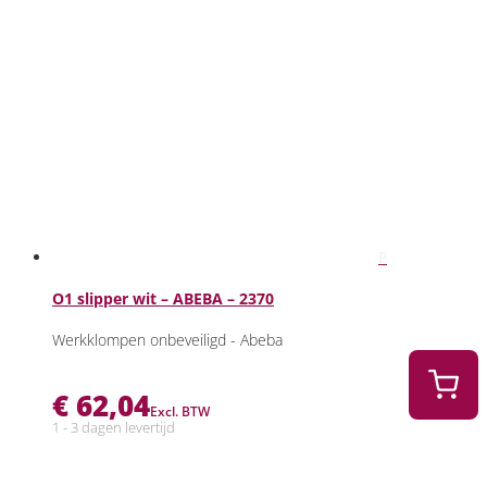
O1 slipper wit – ABEBA – 2370
Werkklompen onbeveiligd - Abeba
€
62,04
Excl. BTW
1 - 3 dagen levertijd