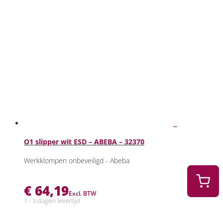
O1 slipper wit ESD – ABEBA – 32370
Werkklompen onbeveiligd - Abeba
€
64,19
Excl. BTW
1 - 3 dagen levertijd