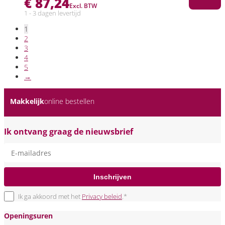
€
87,24
Excl. BTW
1 - 3 dagen levertijd
1
2
3
4
5
→
Makkelijk
online bestellen
Ik ontvang graag de nieuwsbrief
Inschrijven
Ik ga akkoord met het
Privacy beleid
.*
Openingsuren