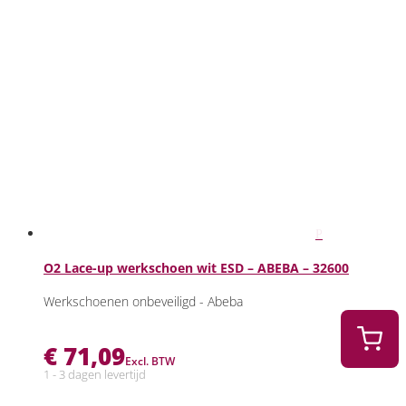
O2 Lace-up werkschoen wit ESD – ABEBA – 32600
Werkschoenen onbeveiligd - Abeba
€
71,09
Excl. BTW
1 - 3 dagen levertijd