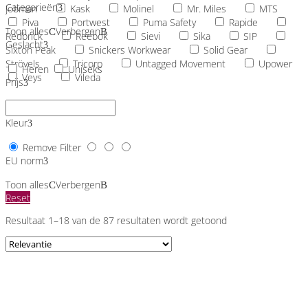
Categorieën
Jobman
Kask
Molinel
Mr. Miles
MTS
Piva
Portwest
Puma Safety
Rapide
Toon alles
Verbergen
Redbrick
Reebok
Sievi
Sika
SIP
Geslacht
Sixton Peak
Snickers Workwear
Solid Gear
Strövels
Tricorp
Untagged Movement
Upower
Heren
Uniseks
Veys
Vileda
Prijs
Kleur
Remove Filter
EU norm
Toon alles
Verbergen
Reset
Resultaat 1–18 van de 87 resultaten wordt getoond