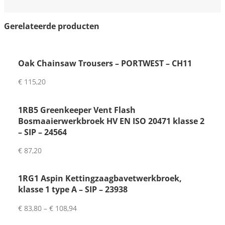
ontv
ange
Gerelateerde producten
r 
was 
erg 
Oak Chainsaw Trousers – PORTWEST – CH11
tevre
€
115,20
den. 
Mooi
1RB5 Greenkeeper Vent Flash
e 
Bosmaaierwerkbroek HV EN ISO 20471 klasse 2
kwal
– SIP – 24564
iteit 
en 
€
87,20
fijne 
pers
1RG1 Aspin Kettingzaagbavetwerkbroek,
oonli
klasse 1 type A – SIP – 23938
jke 
€
83,80
–
€
108,94
touc
h 