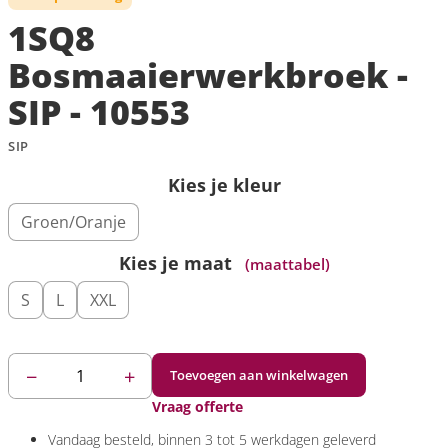
1SQ8
Bosmaaierwerkbroek -
SIP - 10553
SIP
Kies je kleur
Groen/Oranje
Kies je maat
(maattabel)
S
L
XXL
−
+
Toevoegen aan winkelwagen
Vraag offerte
Vandaag
besteld, binnen 3 tot 5 werkdagen geleverd