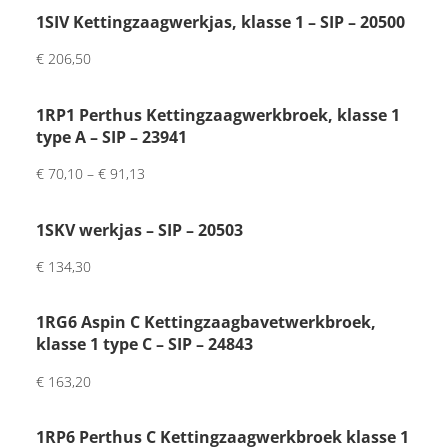
met 
1SIV Kettingzaagwerkjas, klasse 1 – SIP – 20500
brief
€
206,50
je 
van 
1RP1 Perthus Kettingzaagwerkbroek, klasse 1
de 
type A – SIP – 23941
inpa
kker. 
€
70,10
–
€
91,13
Had 
wat 
1SKV werkjas – SIP – 20503
vertr
€
134,30
agin
g 
want 
1RG6 Aspin C Kettingzaagbavetwerkbroek,
maat 
klasse 1 type C – SIP – 24843
was 
€
163,20
niet 
op 
1RP6 Perthus C Kettingzaagwerkbroek klasse 1
voor