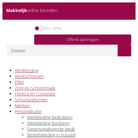
Makkelijk
online bestellen
Excl. BTW
Offerte aanvragen
Werkkleding
Werkschoenen
PBM
Zorg en Schoonmaak
Horeca en Corporate
Schooluniformen
Merken
Personalisatie
Werkkleding bedrukken
Werkkleding borduren
Gepersonaliseerde kledij
Bedrijfskleding in huisstijl