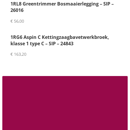
1RL8 Greentrimmer Bosmaaierlegging – SIP –
was 
26016
niet 
op 
€
56,00
voor
raad 
1RG6 Aspin C Kettingzaagbavetwerkbroek,
maa
klasse 1 type C – SIP – 24843
r wel 
vrien
€
163,20
delij
k 
geho
lpen 
aan 
de 
telef
oon.