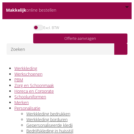
Makkelijk
online bestellen
Excl. BTW
Offerte aanvragen
Werkkleding
Werkschoenen
PBM
Zorg en Schoonmaak
Horeca en Corporate
Schooluniformen
Merken
Personalisatie
Werkkleding bedrukken
Werkkleding borduren
Gepersonaliseerde kledij
Bedrijfskleding in huisstijl