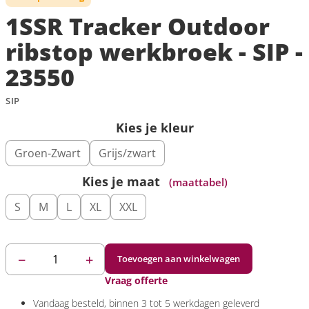
1SSR Tracker Outdoor
ribstop werkbroek - SIP -
23550
SIP
Kies je kleur
Groen-Zwart
Grijs/zwart
Kies je maat
(maattabel)
S
M
L
XL
XXL
−
+
Toevoegen aan winkelwagen
Vraag offerte
Vandaag
besteld, binnen 3 tot 5 werkdagen geleverd