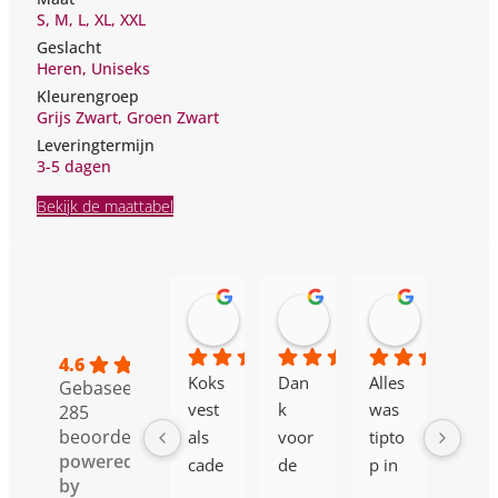
S
,
M
,
L
,
XL
,
XXL
Geslacht
Heren
,
Uniseks
Kleurengroep
Grijs Zwart
,
Groen Zwart
Leveringtermijn
3-5
Bekijk de maattabel
Helene Ernotte
Stefan PILATE
camiel v
22:19 24 Feb 26
09:28 13 Feb 26
10:17 12 Fe
4.6
Koks
Dan
Alles 
Alles 
Gebaseerd op
vest 
k 
was 
daar 
285
beoordelingen
als 
voor 
tipto
is 
powered
cade
de 
p in 
prac
by
au 
snell
orde 
htig.