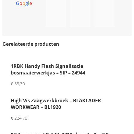
G
o
o
g
l
e
best
e 
!
eld 
servi
en 
ce
de 
ontv
ange
Gerelateerde producten
r 
was 
erg 
1RBK Handy Flash Signalisatie
tevre
bosmaaierwerkjas – SIP – 24944
den. 
€
68,30
Mooi
e 
High Vis Zaagwerkbroek – BLAKLADER
kwal
WORKWEAR – BL1920
iteit 
en 
€
224,70
fijne 
pers