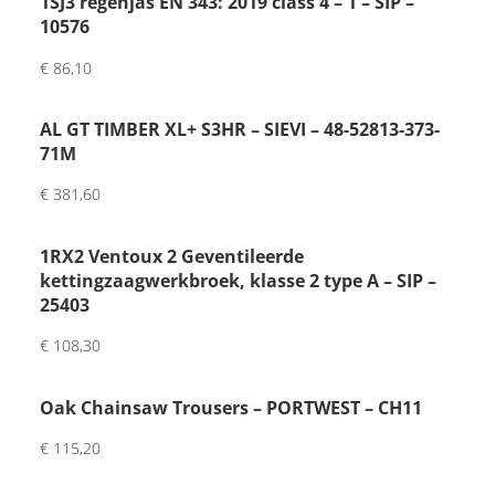
1SJ3 regenjas EN 343: 2019 class 4 – 1 – SIP –
oonli
10576
jke 
€
86,10
touc
h 
met 
AL GT TIMBER XL+ S3HR – SIEVI – 48-52813-373-
71M
brief
je 
€
381,60
van 
de 
1RX2 Ventoux 2 Geventileerde
inpa
kettingzaagwerkbroek, klasse 2 type A – SIP –
kker. 
25403
Had 
wat 
€
108,30
vertr
agin
Oak Chainsaw Trousers – PORTWEST – CH11
g 
€
115,20
want 
maat 