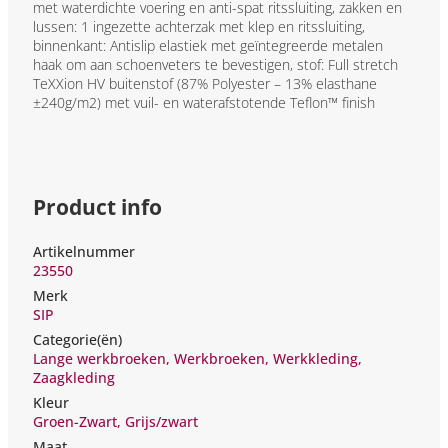
met waterdichte voering en anti-spat ritssluiting, zakken en
lussen: 1 ingezette achterzak met klep en ritssluiting,
binnenkant: Antislip elastiek met geïntegreerde metalen
haak om aan schoenveters te bevestigen, stof: Full stretch
TeXXion HV buitenstof (87% Polyester – 13% elasthane
±240g/m2) met vuil- en waterafstotende Teflon™ finish
Product info
Artikelnummer
23550
Merk
SIP
Categorie(ën)
Lange werkbroeken
,
Werkbroeken
,
Werkkleding
,
Zaagkleding
Kleur
Groen-Zwart
,
Grijs/zwart
Maat