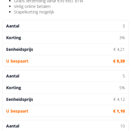
Gratis verzending
vanaf €99 excl. BTW
Veilig
online betalen
Stapelkorting
mogelijk
3
3%
€ 4,21
€ 0,39
5
5%
€ 4,12
€ 1,10
10