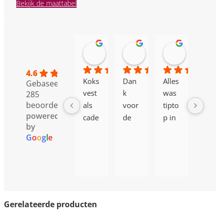
Bekijk de maattabel
Helene Ernotte
Stefan PILATE
camiel v
22:19 24 Feb 26
09:28 13 Feb 26
10:17 12 Fe
4.6
Koks
Dan
Alles 
Alles 
Gebaseerd op
vest 
k 
was 
daar 
285
beoordelingen
als 
voor 
tipto
is 
powered
cade
de 
p in 
prac
by
au 
snell
orde 
htig.
G
o
o
g
l
e
best
e 
!
eld 
servi
en 
ce
de 
ontv
ange
Gerelateerde producten
r 