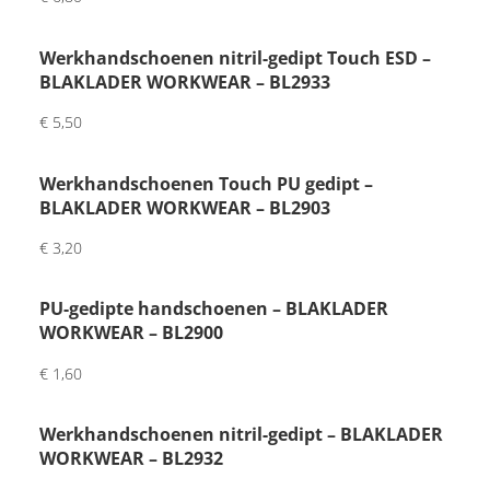
van 
de 
Werkhandschoenen nitril-gedipt Touch ESD –
inpa
BLAKLADER WORKWEAR – BL2933
kker. 
Had 
€
5,50
wat 
vertr
Werkhandschoenen Touch PU gedipt –
agin
BLAKLADER WORKWEAR – BL2903
g 
€
3,20
want 
maat 
PU-gedipte handschoenen – BLAKLADER
was 
WORKWEAR – BL2900
niet 
op 
€
1,60
voor
raad 
Werkhandschoenen nitril-gedipt – BLAKLADER
maa
WORKWEAR – BL2932
r wel 