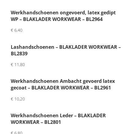
was 
erg 
Werkhandschoenen ongevoerd, latex gedipt
tevre
WP – BLAKLADER WORKWEAR – BL2964
den. 
€
6,40
Mooi
e 
Lashandschoenen – BLAKLADER WORKWEAR –
kwal
BL2839
iteit 
en 
€
11,80
fijne 
pers
Werkhandschoenen Ambacht gevoerd latex
oonli
gecoat – BLAKLADER WORKWEAR – BL2961
jke 
€
10,20
touc
h 
met 
Werkhandschoenen Leder – BLAKLADER
WORKWEAR – BL2801
brief
je 
€
6,80