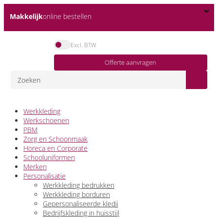
Makkelijk
online bestellen
Excl. BTW
Offerte aanvragen
Werkkleding
Werkschoenen
PBM
Zorg en Schoonmaak
Horeca en Corporate
Schooluniformen
Merken
Personalisatie
Werkkleding bedrukken
Werkkleding borduren
Gepersonaliseerde kledij
Bedrijfskleding in huisstijl