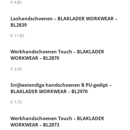
€
4,80
Mooi
e 
Lashandschoenen – BLAKLADER WORKWEAR –
kwal
BL2839
iteit 
en 
€
11,80
fijne 
pers
Werkhandschoenen Touch – BLAKLADER
oonli
WORKWEAR – BL2870
jke 
€
3,90
touc
h 
met 
Snijbestendige handschoenen B PU-gedipt –
BLAKLADER WORKWEAR – BL2970
brief
je 
€
7,70
van 
de 
Werkhandschoenen Touch – BLAKLADER
inpa
WORKWEAR – BL2873
kker. 