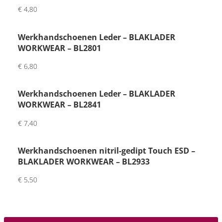
Had 
€
4,80
wat 
vertr
Werkhandschoenen Leder – BLAKLADER
agin
WORKWEAR – BL2801
g 
€
6,80
want 
maat 
Werkhandschoenen Leder – BLAKLADER
was 
WORKWEAR – BL2841
niet 
op 
€
7,40
voor
raad 
Werkhandschoenen nitril-gedipt Touch ESD –
maa
BLAKLADER WORKWEAR – BL2933
r wel 
vrien
€
5,50
delij
k 
geho