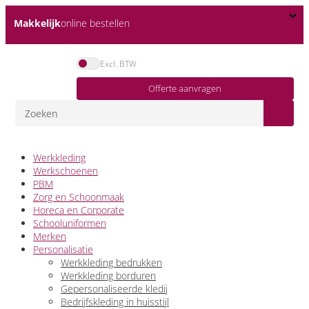
Makkelijk
online bestellen
Excl. BTW
Offerte aanvragen
Werkkleding
Werkschoenen
PBM
Zorg en Schoonmaak
Horeca en Corporate
Schooluniformen
Merken
Personalisatie
Werkkleding bedrukken
Werkkleding borduren
Gepersonaliseerde kledij
Bedrijfskleding in huisstijl