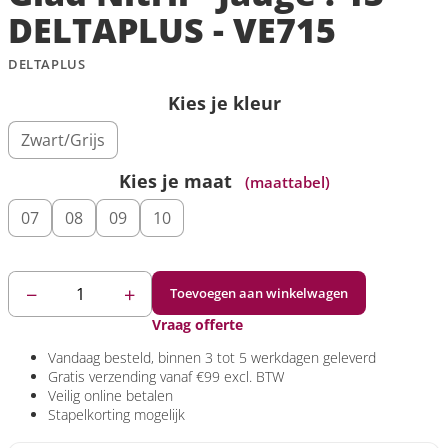
DELTAPLUS - VE715
DELTAPLUS
Kies je kleur
Zwart/Grijs
Kies je maat
(maattabel)
07
08
09
10
−
+
Toevoegen aan winkelwagen
Vraag offerte
Vandaag
besteld, binnen 3 tot 5 werkdagen geleverd
Gratis verzending
vanaf €99 excl. BTW
Veilig
online betalen
Stapelkorting
mogelijk