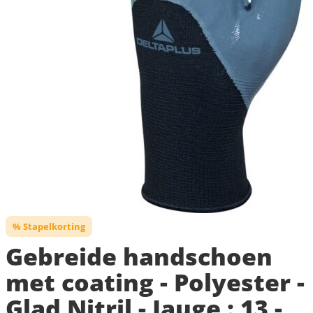
% Stapelkorting
Gebreide handschoen
met coating - Polyester -
Glad Nitril - Jauge : 13 -