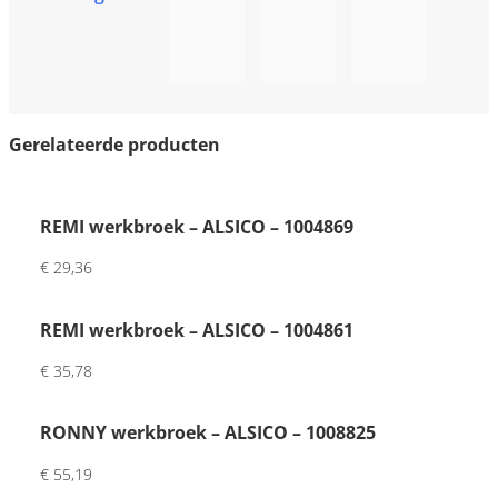
best
e 
!
eld 
servi
en 
ce
de 
ontv
ange
Gerelateerde producten
r 
was 
erg 
REMI werkbroek – ALSICO – 1004869
tevre
€
29,36
den. 
Mooi
REMI werkbroek – ALSICO – 1004861
e 
kwal
€
35,78
iteit 
en 
RONNY werkbroek – ALSICO – 1008825
fijne 
pers
€
55,19
oonli