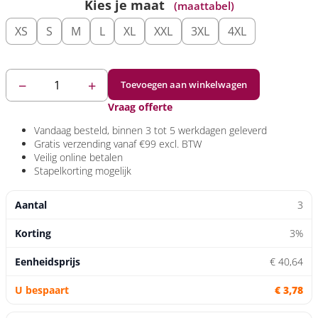
Kies je maat
(maattabel)
XS
S
M
L
XL
XXL
3XL
4XL
−
+
Toevoegen aan winkelwagen
Vraag offerte
Vandaag
besteld, binnen 3 tot 5 werkdagen geleverd
Gratis verzending
vanaf €99 excl. BTW
Veilig
online betalen
Stapelkorting
mogelijk
3
3%
€ 40,64
€ 3,78