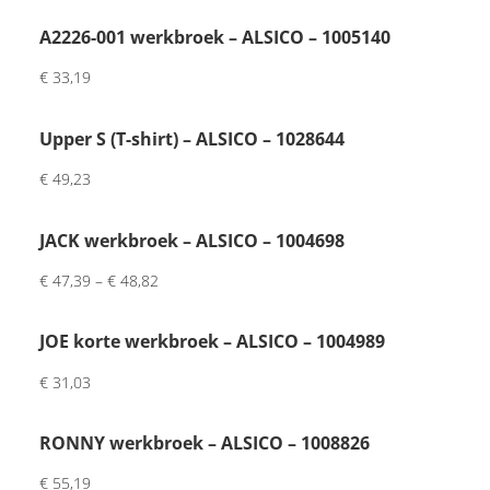
jke 
A2226-001 werkbroek – ALSICO – 1005140
touc
€
33,19
h 
met 
brief
Upper S (T-shirt) – ALSICO – 1028644
je 
€
49,23
van 
de 
JACK werkbroek – ALSICO – 1004698
inpa
kker. 
€
47,39
–
€
48,82
Had 
wat 
JOE korte werkbroek – ALSICO – 1004989
vertr
agin
€
31,03
g 
want 
RONNY werkbroek – ALSICO – 1008826
maat 
€
55,19
was 