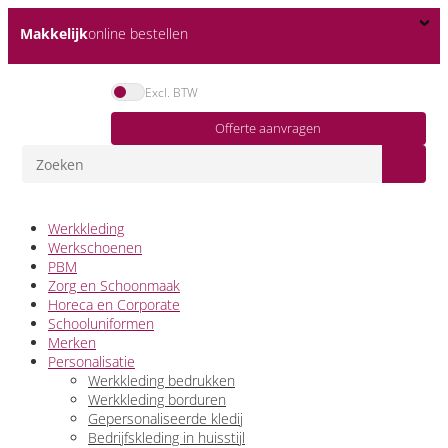
Makkelijk
online bestellen
Excl. BTW
Offerte aanvragen
Werkkleding
Werkschoenen
PBM
Zorg en Schoonmaak
Horeca en Corporate
Schooluniformen
Merken
Personalisatie
Werkkleding bedrukken
Werkkleding borduren
Gepersonaliseerde kledij
Bedrijfskleding in huisstijl