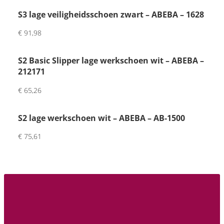
de 
S3 lage veiligheidsschoen zwart – ABEBA – 1628
inpa
kker. 
€
91,98
Had 
wat 
S2 Basic Slipper lage werkschoen wit – ABEBA –
vertr
212171
agin
g 
€
65,26
want 
maat 
S2 lage werkschoen wit – ABEBA – AB-1500
was 
€
75,61
niet 
op 
voor
raad 
maa
r wel 
vrien