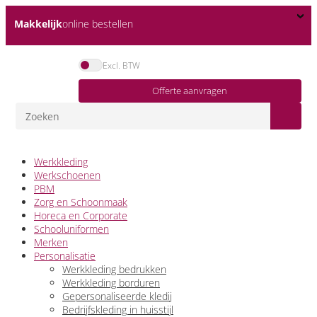
Makkelijk
online bestellen
Excl. BTW
Offerte aanvragen
Werkkleding
Werkschoenen
PBM
Zorg en Schoonmaak
Horeca en Corporate
Schooluniformen
Merken
Personalisatie
Werkkleding bedrukken
Werkkleding borduren
Gepersonaliseerde kledij
Bedrijfskleding in huisstijl