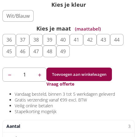
Kies je kleur
Wit/Blauw
Kies je maat
(maattabel)
36
37
38
39
40
41
42
43
44
45
46
47
48
49
−
+
Toevoegen aan winkelwagen
Vraag offerte
Vandaag
besteld, binnen 3 tot 5 werkdagen geleverd
Gratis verzending
vanaf €99 excl. BTW
Veilig
online betalen
Stapelkorting
mogelijk
3