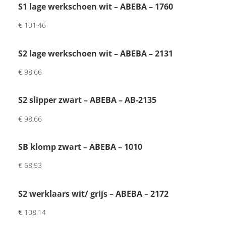
erg 
S1 lage werkschoen wit – ABEBA – 1760
tevre
€
101,46
den. 
Mooi
S2 lage werkschoen wit – ABEBA – 2131
e 
kwal
€
98,66
iteit 
en 
S2 slipper zwart – ABEBA – AB-2135
fijne 
pers
€
98,66
oonli
jke 
SB klomp zwart – ABEBA – 1010
touc
€
68,93
h 
met 
brief
S2 werklaars wit/ grijs – ABEBA – 2172
je 
€
108,14
van 