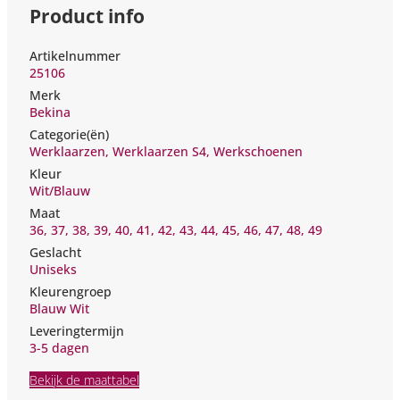
Product info
Artikelnummer
25106
Merk
Bekina
Categorie(ën)
Werklaarzen
,
Werklaarzen S4
,
Werkschoenen
Kleur
Wit/Blauw
Maat
36
,
37
,
38
,
39
,
40
,
41
,
42
,
43
,
44
,
45
,
46
,
47
,
48
,
49
Geslacht
Uniseks
Kleurengroep
Blauw Wit
Leveringtermijn
3-5
Bekijk de maattabel